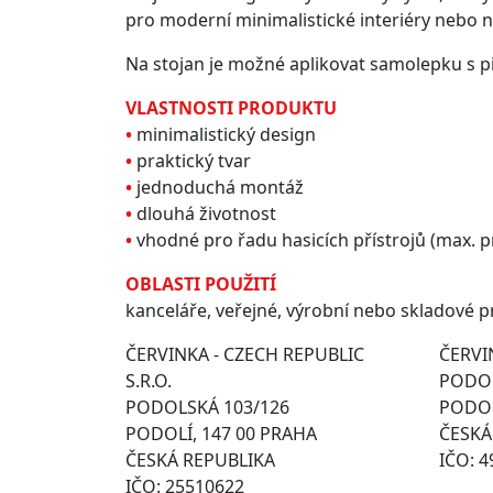
pro moderní minimalistické interiéry nebo 
Na stojan je možné aplikovat samolepku s pi
VLASTNOSTI PRODUKTU
•
minimalistický design
•
praktický tvar
•
jednoduchá montáž
•
dlouhá životnost
•
vhodné pro řadu hasicích přístrojů (max. 
OBLASTI POUŽITÍ
kanceláře, veřejné, výrobní nebo skladové p
ČERVINKA - CZECH REPUBLIC
ČERVIN
S.R.O.
PODOL
PODOLSKÁ 103/126
PODOL
PODOLÍ, 147 00 PRAHA
ČESKÁ
ČESKÁ REPUBLIKA
IČO: 
IČO: 25510622