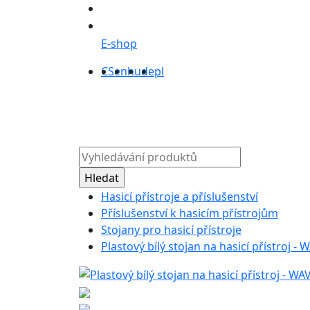
E-shop
CS
en
hu
de
pl
Produkty
O ná
Hasicí přístroje a příslušenství
Příslušenství k hasicím přístrojům
Stojany pro hasicí přístroje
Plastový bílý stojan na hasicí přístroj - 