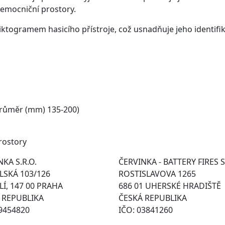
nemocniční prostory.
ktogramem hasicího přístroje, což usnadňuje jeho identifi
průměr (mm) 135-200)
rostory
KA S.R.O.
ČERVINKA - BATTERY FIRES S
SKÁ 103/126
ROSTISLAVOVA 1265
Í, 147 00 PRAHA
686 01 UHERSKÉ HRADIŠTĚ
 REPUBLIKA
ČESKÁ REPUBLIKA
49454820
IČO: 03841260