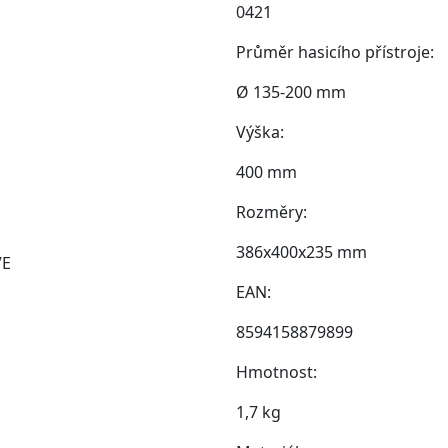
0421
Průměr hasicího přístroje:
Ø 135-200 mm
Výška:
400 mm
Rozměry:
386x400x235 mm
EAN:
8594158879899
Hmotnost:
1,7 kg