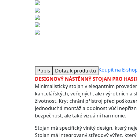
Koupit na E-sho
Popis
Dotaz k produktu
DESIGNOVÝ NÁSTĚNNÝ STOJAN PRO HASIC
Minimalistický stojan v elegantním proveden
kancelářských, veřejných, ale i výrobních a 
životnost. Kryt chrání přístroj před poškoz
jednoduchá montáž a odolnost vůči nepřízniv
bezpečnost, ale také vizuální harmonie.
Stojan má specifický vlnitý design, který nej
Stojan má integrovaný středový výřez, kter