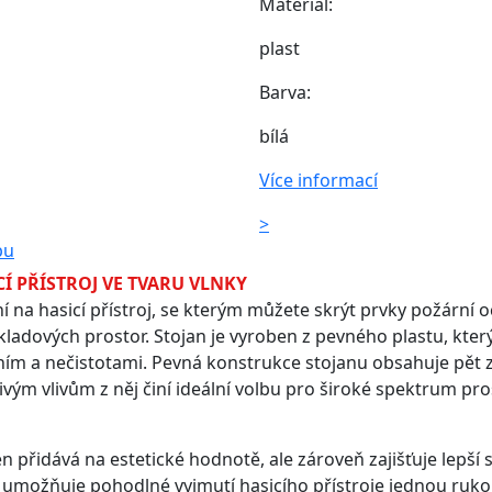
Materiál:
plast
Barva:
bílá
Více informací
>
pu
Í PŘÍSTROJ VE TVARU VLNKY
í na hasicí přístroj, se kterým můžete skrýt prvky požární
skladových prostor. Stojan je vyroben z pevného plastu, kter
ením a nečistotami. Pevná konstrukce stojanu obsahuje pět
ým vlivům z něj činí ideální volbu pro široké spektrum pro
en přidává na estetické hodnotě, ale zároveň zajišťuje lepší s
ý umožňuje pohodlné vyjmutí hasicího přístroje jednou ruko