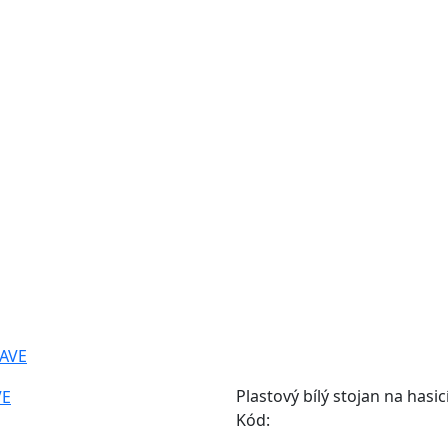
s
Naše služby
Katalogy
Galerie
Kariéra
Kontakt
WAVE
Plastový bílý stojan na hasic
Kód: