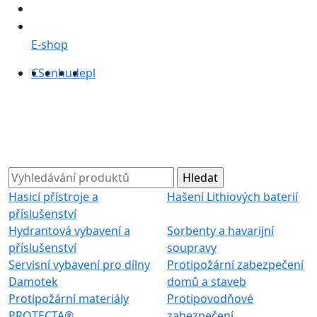
E-shop
CS
en
hu
de
pl
Hasicí přístroje a
Hašení Lithiových baterií
příslušenství
Hydrantová vybavení a
Sorbenty a havarijní
příslušenství
soupravy
Servisní vybavení pro dílny
Protipožární zabezpečení
Damotek
domů a staveb
Protipožární materiály
Protipovodňové
PROTECTA®
zabezpečení