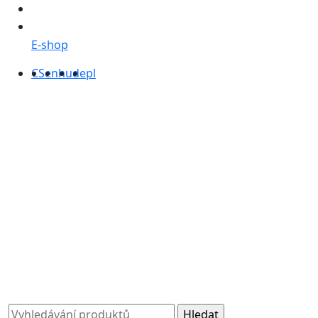
E-shop
CS
en
hu
de
pl