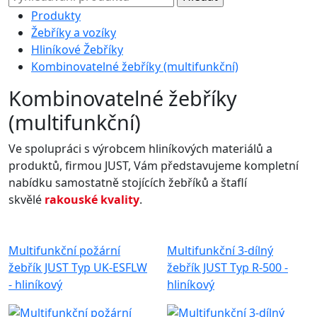
Produkty
Žebříky a vozíky
Hliníkové Žebříky
Kombinovatelné žebříky (multifunkční)
Kombinovatelné žebříky
(multifunkční)
Ve spolupráci s výrobcem hliníkových materiálů a
produktů, firmou JUST, Vám představujeme kompletní
nabídku samostatně stojících žebříků a štaflí
skvělé
rakouské kvality
.
Multifunkční požární
Multifunkční 3-dílný
žebřík JUST Typ UK-ESFLW
žebřík JUST Typ R-500 -
- hliníkový
hliníkový