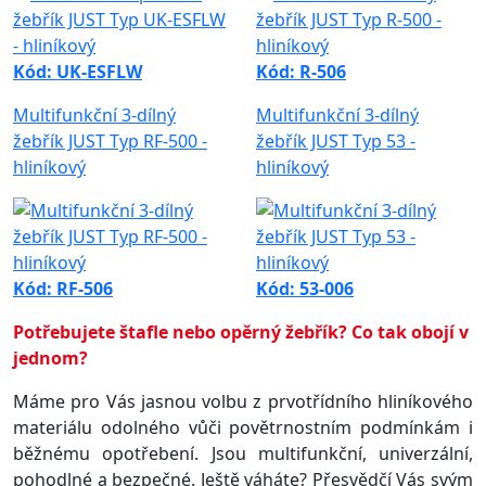
Kód: UK-ESFLW
Kód: R-506
Multifunkční 3-dílný
Multifunkční 3-dílný
žebřík JUST Typ RF-500 -
žebřík JUST Typ 53 -
hliníkový
hliníkový
Kód: RF-506
Kód: 53-006
Potřebujete štafle nebo opěrný žebřík? Co tak obojí v
jednom?
Máme pro Vás jasnou volbu z prvotřídního hliníkového
materiálu odolného vůči povětrnostním podmínkám i
běžnému opotřebení. Jsou multifunkční, univerzální,
pohodlné a bezpečné. Ještě váháte? Přesvědčí Vás svým