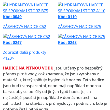
Kód: 0049
Kód: 0110
ZÁSAHOVÁ HADICE C52
ZÁSAHOVÁ HADICE B75
Kód: 0247
Kód: 0248
Zobrazit další produkty
<
1
2
3
>
HADICE NA PITNOU VODU
jsou určeny pro bezpečný
přenos pitné vody, což znamená, že jsou vyrobeny z
materiálu, který splňuje hygienické normy. Tyto hadice
jsou buď transparentní, nebo mají například modrou
barvu, aby se odlišily od jiných typů hadic. Jejich
nejčastější použití je například v domácnostech, na
zahradách, na stavbách, průmyslových podnicích, kde je
potřeba čistá pitná voda.