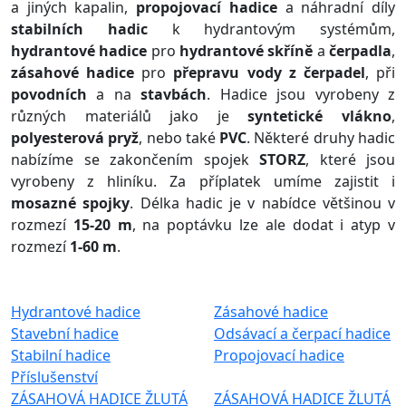
a jiných kapalin,
propojovací hadice
a náhradní díly
stabilních hadic
k hydrantovým systémům,
hydrantové hadice
pro
hydrantové skříně
a
čerpadla
,
zásahové hadice
pro
přepravu vody z čerpadel
, při
povodních
a na
stavbách
. Hadice jsou vyrobeny z
různých materiálů jako je
syntetické vlákno
,
polyesterová pryž
, nebo také
PVC
. Některé druhy hadic
nabízíme se zakončením spojek
STORZ
, které jsou
vyrobeny z hliníku. Za příplatek umíme zajistit i
mosazné spojky
. Délka hadic je v nabídce většinou v
rozmezí
15-20 m
, na poptávku lze ale dodat i atyp v
rozmezí
1-60 m
.
Hydrantové hadice
Zásahové hadice
Stavební hadice
Odsávací a čerpací hadice
Stabilní hadice
Propojovací hadice
Příslušenství
ZÁSAHOVÁ HADICE ŽLUTÁ
ZÁSAHOVÁ HADICE ŽLUTÁ