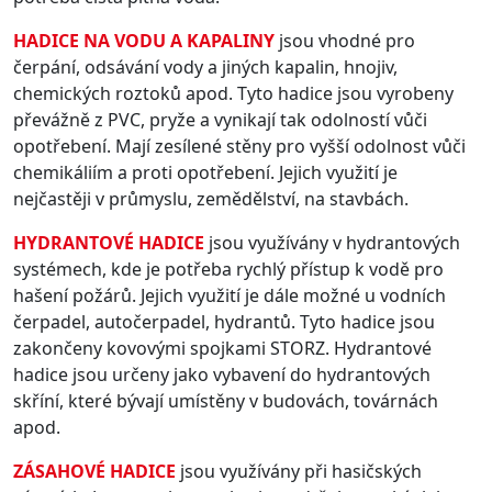
HADICE NA VODU A KAPALINY
jsou vhodné pro
čerpání, odsávání vody a jiných kapalin, hnojiv,
chemických roztoků apod. Tyto hadice jsou vyrobeny
převážně z PVC, pryže a vynikají tak odolností vůči
opotřebení. Mají zesílené stěny pro vyšší odolnost vůči
chemikáliím a proti opotřebení. Jejich využití je
nejčastěji v průmyslu, zemědělství, na stavbách.
HYDRANTOVÉ HADICE
jsou využívány v hydrantových
systémech, kde je potřeba rychlý přístup k vodě pro
hašení požárů. Jejich využití je dále možné u vodních
čerpadel, autočerpadel, hydrantů. Tyto hadice jsou
zakončeny kovovými spojkami STORZ. Hydrantové
hadice jsou určeny jako vybavení do hydrantových
skříní, které bývají umístěny v budovách, továrnách
apod.
ZÁSAHOVÉ HADICE
jsou využívány při hasičských