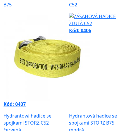
B75
C52
Kód: 0406
Kód: 0407
Hydrantová hadice se
Hydrantová hadice se
spojkami STORZ C52
spojkami STORZ B75
červená
modrá