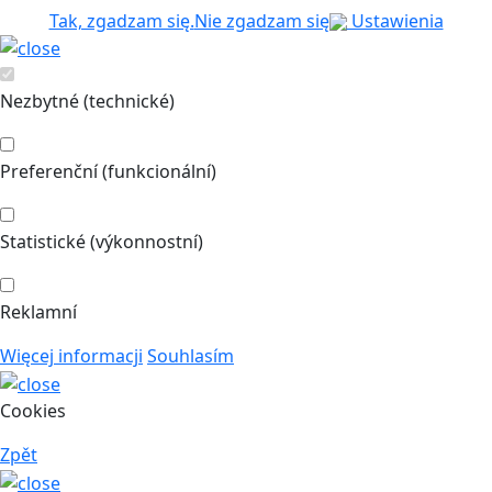
Tak, zgadzam się.
Nie zgadzam się
Ustawienia
Nezbytné (technické)
Preferenční (funkcionální)
Statistické (výkonnostní)
Reklamní
Więcej informacji
Souhlasím
Cookies
Zpět