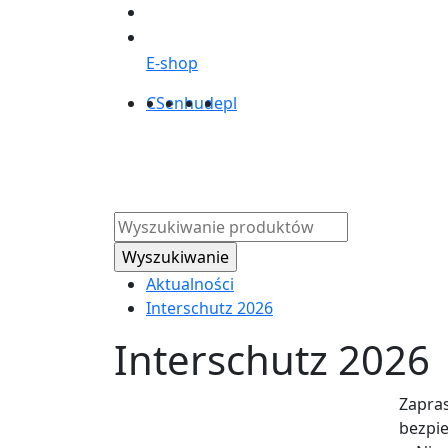
E-shop
CS
en
hu
de
pl
Produkty
O na
Aktualności
Interschutz 2026
Interschutz 2026
Zapras
bezpie