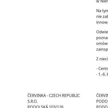
w Nie
Na tym
nie za
innowa
Odwied
poznać
omówi
zainsp
Z niec
- Cen
- 1.-6.
ČERVINKA - CZECH REPUBLIC
ČERVIN
S.R.O.
PODOL
PODOLSKÁ 103/126
PODOL