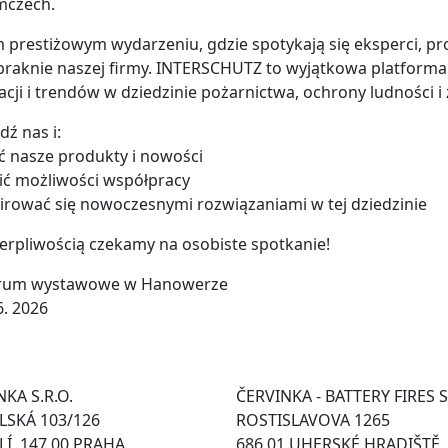
mczech.
 prestiżowym wydarzeniu, gdzie spotykają się eksperci, prod
braknie naszej firmy. INTERSCHUTZ to wyjątkowa platforma 
cji i trendów w dziedzinie pożarnictwa, ochrony ludności 
ź nas i:
 nasze produkty i nowości
ć możliwości współpracy
irować się nowoczesnymi rozwiązaniami w tej dziedzinie
ierpliwością czekamy na osobiste spotkanie!
trum wystawowe w Hanowerze
 6. 2026
KA S.R.O.
ČERVINKA - BATTERY FIRES S
SKÁ 103/126
ROSTISLAVOVA 1265
Í, 147 00 PRAHA
686 01 UHERSKÉ HRADIŠTĚ