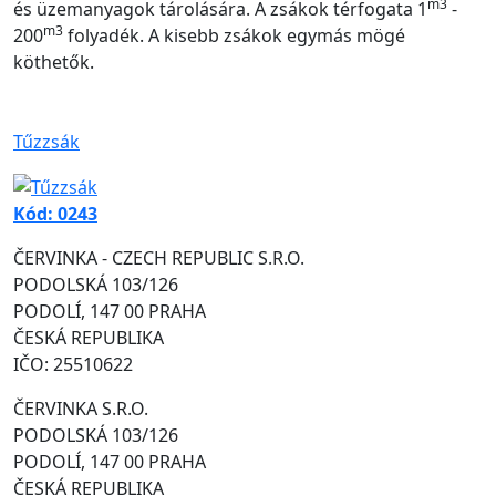
m3
és üzemanyagok tárolására. A zsákok térfogata 1
-
m3
200
folyadék. A kisebb zsákok egymás mögé
köthetők.
Tűzzsák
Kód: 0243
ČERVINKA - CZECH REPUBLIC S.R.O.
PODOLSKÁ 103/126
PODOLÍ, 147 00 PRAHA
ČESKÁ REPUBLIKA
IČO: 25510622
ČERVINKA S.R.O.
PODOLSKÁ 103/126
PODOLÍ, 147 00 PRAHA
ČESKÁ REPUBLIKA