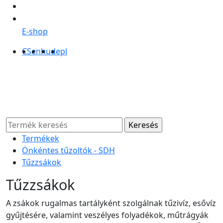
E-shop
CS
en
hu
de
pl
Termékek
Önkéntes tűzoltók - SDH
Tűzzsákok
Tűzzsákok
A zsákok rugalmas tartályként szolgálnak tűzivíz, esővíz
gyűjtésére, valamint veszélyes folyadékok, műtrágyák