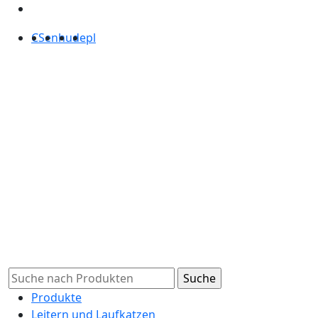
CS
en
hu
de
pl
Produkte
Leitern und Laufkatzen