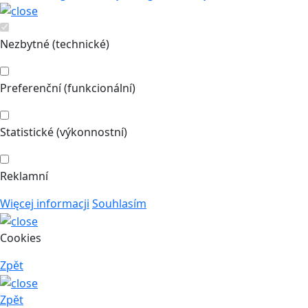
Nezbytné (technické)
Preferenční (funkcionální)
Statistické (výkonnostní)
Reklamní
Więcej informacji
Souhlasím
Cookies
Zpět
Zpět