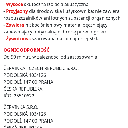
-
Wysoce
skuteczna izolacja akustyczna
-
Przyjazny
dla środowiska i użytkownika; nie zawiera
rozpuszczalników ani lotnych substancji organicznych
-
Zawiera
niskociśnieniowy materiał pęczniejący
zapewniający optymalną ochronę przed ogniem
-
Żywotność
szacowana na co najmniej 50 lat
OGNIOODPORNOŚĆ
Do 90 minut, w zależności od zastosowania
ČERVINKA - CZECH REPUBLIC S.R.O.
PODOLSKÁ 103/126
PODOLÍ, 147 00 PRAHA
ČESKÁ REPUBLIKA
IČO: 25510622
ČERVINKA S.R.O.
PODOLSKÁ 103/126
PODOLÍ, 147 00 PRAHA
ČESKÁ REPUBLIKA