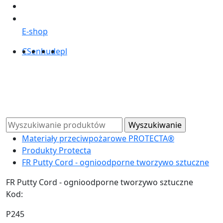
E-shop
CS
en
hu
de
pl
Materiały przeciwpożarowe PROTECTA®
Produkty Protecta
FR Putty Cord - ognioodporne tworzywo sztuczne
FR Putty Cord - ognioodporne tworzywo sztuczne
Kod:
P245