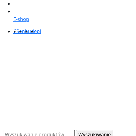
E-shop
CS
en
hu
de
pl