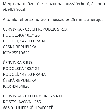
Megbízható tűzoltószer, azonnal hozzáférhető, állandó
vízellátással.
A tömlő fehér színű, 30 m hosszú és 25 mm átmérőjű.
ČERVINKA - CZECH REPUBLIC S.R.O.
PODOLSKÁ 103/126
PODOLÍ, 147 00 PRAHA
ČESKÁ REPUBLIKA
IČO: 25510622
ČERVINKA S.R.O.
PODOLSKÁ 103/126
PODOLÍ, 147 00 PRAHA
ČESKÁ REPUBLIKA
IČO: 49454820
ČERVINKA - BATTERY FIRES S.R.O.
ROSTISLAVOVA 1265
686 01 UHERSKÉ HRADIŠTĚ