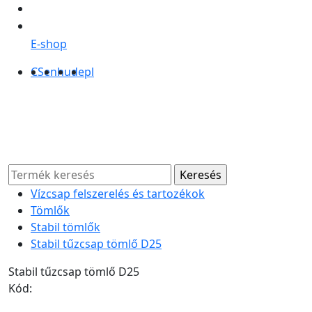
E-shop
CS
en
hu
de
pl
Vízcsap felszerelés és tartozékok
Tömlők
Stabil tömlők
Stabil tűzcsap tömlő D25
Stabil tűzcsap tömlő D25
Kód: