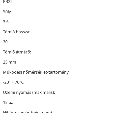
PR22
Súly:
3.6
Tömlő hossza:
30
Tömlő átmérő:
25 mm
Működési hőmérséklet-tartomány:
-20° + 70°C
Üzemi nyomás (maximális):
15 bar
Hibás nyomás (minimum):