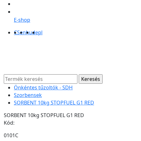
E-shop
CS
en
hu
de
pl
Önkéntes tűzoltók - SDH
Szorbensek
SORBENT 10kg STOPFUEL G1 RED
SORBENT 10kg STOPFUEL G1 RED
Kód:
0101C