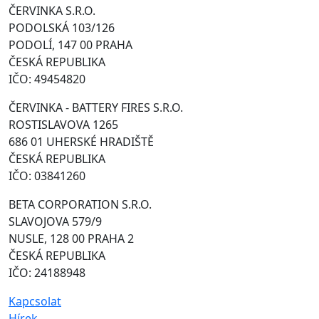
ČERVINKA S.R.O.
PODOLSKÁ 103/126
PODOLÍ, 147 00 PRAHA
ČESKÁ REPUBLIKA
IČO: 49454820
ČERVINKA - BATTERY FIRES S.R.O.
ROSTISLAVOVA 1265
686 01 UHERSKÉ HRADIŠTĚ
ČESKÁ REPUBLIKA
IČO: 03841260
BETA CORPORATION S.R.O.
SLAVOJOVA 579/9
NUSLE, 128 00 PRAHA 2
ČESKÁ REPUBLIKA
IČO: 24188948
Kapcsolat
Hírek