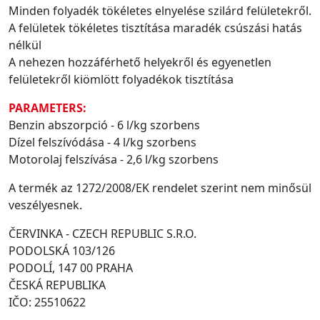
Minden folyadék tökéletes elnyelése szilárd felületekről.
A felületek tökéletes tisztítása maradék csúszási hatás
nélkül
A nehezen hozzáférhető helyekről és egyenetlen
felületekről kiömlött folyadékok tisztítása
PARAMETERS:
Benzin abszorpció - 6 l/kg szorbens
Dízel felszívódása - 4 l/kg szorbens
Motorolaj felszívása - 2,6 l/kg szorbens
A termék az 1272/2008/EK rendelet szerint nem minősül
veszélyesnek.
ČERVINKA - CZECH REPUBLIC S.R.O.
PODOLSKÁ 103/126
PODOLÍ, 147 00 PRAHA
ČESKÁ REPUBLIKA
IČO: 25510622