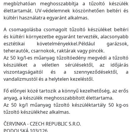
megbízhatóan meghosszabbítja a tűzoltó készülék
élettartamát. UV-védelemnek köszönhetően beltéri és
kültéri használatra egyaránt alkalmas.
A csomagolásba csomagolt tűzoltó készüléket beltéri
és kültéri környezetbe egyaránt tervezték, alacsonyabb
esztétikai követelményekkel.Például garázsok,
teherautók, csarnokok, raktárak vagy pincék.
Az 50 kg/l-es műanyag tűzoltóedény megvédi a tűzoltó
készüléket a véletlen sérülésektől, az időjárás
viszontagságaitól és a szennyeződésektől, a
vandalizmustól és a helytelen kezeléstől.
Fő előnyei közé tartozik a könnyű kezelhetőség, az erős
anyag, a készülék meghosszabbított élettartama.
Az 50 kg/l műanyag tűzoltó készüléktartály 50 kg-os
tűzoltó készülékhez alkalmas.
ČERVINKA - CZECH REPUBLIC S.R.O.
PODOLSKÁ 103/126