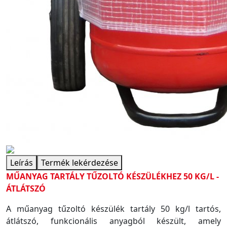
Leírás
Termék lekérdezése
MŰANYAG TARTÁLY TŰZOLTÓ KÉSZÜLÉKHEZ 50 KG/L -
ÁTLÁTSZÓ
A műanyag tűzoltó készülék tartály 50 kg/l tartós,
átlátszó, funkcionális anyagból készült, amely