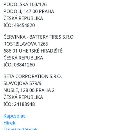
PODOLSKÁ 103/126
PODOLÍ, 147 00 PRAHA
ČESKÁ REPUBLIKA
IČO: 49454820
ČERVINKA - BATTERY FIRES S.R.O.
ROSTISLAVOVA 1265
686 01 UHERSKÉ HRADIŠTĚ
ČESKÁ REPUBLIKA
IČO: 03841260
BETA CORPORATION S.R.O.
SLAVOJOVA 579/9
NUSLE, 128 00 PRAHA 2
ČESKÁ REPUBLIKA
IČO: 24188948
Kapcsolat
Hírek
Üzleti feltételek