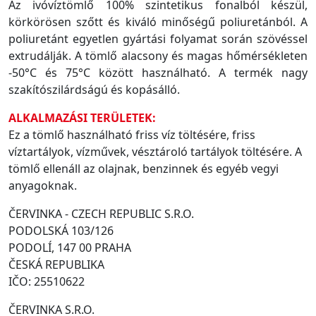
Az ivóvíztömlő 100% szintetikus fonalból készül,
körkörösen szőtt és kiváló minőségű poliuretánból. A
poliuretánt egyetlen gyártási folyamat során szövéssel
extrudálják. A tömlő alacsony és magas hőmérsékleten
-50°C és 75°C között használható. A termék nagy
szakítószilárdságú és kopásálló.
ALKALMAZÁSI TERÜLETEK:
Ez a tömlő használható friss víz töltésére, friss
víztartályok, vízművek, vésztároló tartályok töltésére. A
tömlő ellenáll az olajnak, benzinnek és egyéb vegyi
anyagoknak.
ČERVINKA - CZECH REPUBLIC S.R.O.
PODOLSKÁ 103/126
PODOLÍ, 147 00 PRAHA
ČESKÁ REPUBLIKA
IČO: 25510622
ČERVINKA S.R.O.