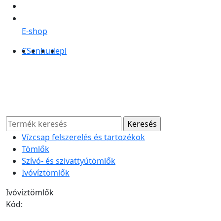
E-shop
CS
en
hu
de
pl
Vízcsap felszerelés és tartozékok
Tömlők
Szívó- és szivattyútömlők
Ivóvíztömlők
Ivóvíztömlők
Kód: