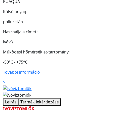
PUAQUA
Külső anyag:
poliuretán
Használja a címet.:
ivóvíz
Működési hőmérséklet-tartomány:
-50°C - +75°C
További információ
>
Leírás
Termék lekérdezése
IVÓVÍZTÖMLŐK