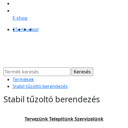
E-shop
CS
en
hu
de
pl
Termékek
Stabil tűzoltó berendezés
Stabil tűzoltó berendezés
Tervezünk
Telepítünk
Szervizelünk