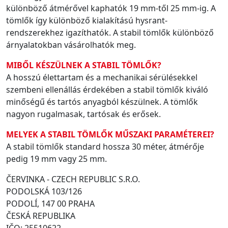
különböző átmérővel kaphatók 19 mm-től 25 mm-ig. A
tömlők így különböző kialakítású hysrant-
rendszerekhez igazíthatók. A stabil tömlők különböző
árnyalatokban vásárolhatók meg.
MIBŐL KÉSZÜLNEK A STABIL TÖMLŐK?
A hosszú élettartam és a mechanikai sérülésekkel
szembeni ellenállás érdekében a stabil tömlők kiváló
minőségű és tartós anyagból készülnek. A tömlők
nagyon rugalmasak, tartósak és erősek.
MELYEK A STABIL TÖMLŐK MŰSZAKI PARAMÉTEREI?
A stabil tömlők standard hossza 30 méter, átmérője
pedig 19 mm vagy 25 mm.
ČERVINKA - CZECH REPUBLIC S.R.O.
PODOLSKÁ 103/126
PODOLÍ, 147 00 PRAHA
ČESKÁ REPUBLIKA
IČO: 25510622