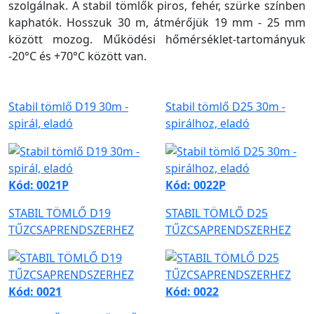
szolgálnak. A stabil tömlők piros, fehér, szürke színben
kaphatók. Hosszuk 30 m, átmérőjük 19 mm - 25 mm
között mozog. Működési hőmérséklet-tartományuk
-20°C és +70°C között van.
Stabil tömlő D19 30m -
Stabil tömlő D25 30m -
spirál, eladó
spirálhoz, eladó
Kód: 0021P
Kód: 0022P
STABIL TÖMLŐ D19
STABIL TÖMLŐ D25
TŰZCSAPRENDSZERHEZ
TŰZCSAPRENDSZERHEZ
Kód: 0021
Kód: 0022