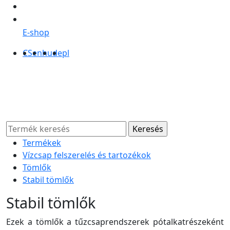
E-shop
CS
en
hu
de
pl
Termékek
Vízcsap felszerelés és tartozékok
Tömlők
Stabil tömlők
Stabil tömlők
Ezek a tömlők a tűzcsaprendszerek pótalkatrészeként