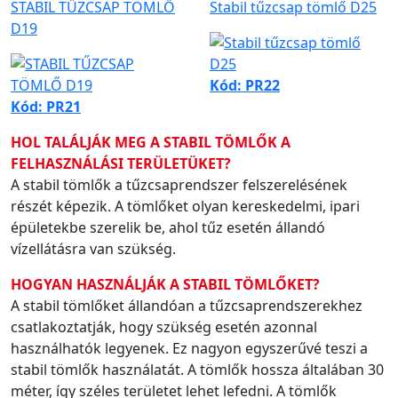
STABIL TŰZCSAP TÖMLŐ
Stabil tűzcsap tömlő D25
D19
Kód: PR22
Kód: PR21
HOL TALÁLJÁK MEG A STABIL TÖMLŐK A
FELHASZNÁLÁSI TERÜLETÜKET?
A stabil tömlők a tűzcsaprendszer felszerelésének
részét képezik. A tömlőket olyan kereskedelmi, ipari
épületekbe szerelik be, ahol tűz esetén állandó
vízellátásra van szükség.
HOGYAN HASZNÁLJÁK A STABIL TÖMLŐKET?
A stabil tömlőket állandóan a tűzcsaprendszerekhez
csatlakoztatják, hogy szükség esetén azonnal
használhatók legyenek. Ez nagyon egyszerűvé teszi a
stabil tömlők használatát. A tömlők hossza általában 30
méter, így széles területet lehet lefedni. A tömlők