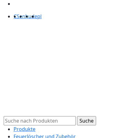
CS
en
hu
de
pl
Produkte
Feuerlöscher und Zubehör