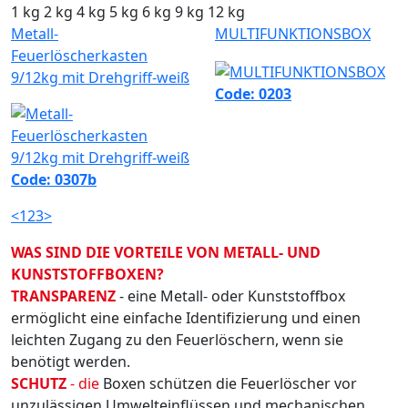
1 kg
2 kg
4 kg
5 kg
6 kg
9 kg
12 kg
Metall-
MULTIFUNKTIONSBOX
Feuerlöscherkasten
9/12kg mit Drehgriff-weiß
Code: 0203
Code: 0307b
<
1
2
3
>
WAS SIND DIE VORTEILE VON METALL- UND
KUNSTSTOFFBOXEN?
TRANSPARENZ
- eine Metall- oder Kunststoffbox
ermöglicht eine einfache Identifizierung und einen
leichten Zugang zu den Feuerlöschern, wenn sie
benötigt werden.
SCHUTZ
- die
Boxen schützen die Feuerlöscher vor
unzulässigen Umwelteinflüssen und mechanischen